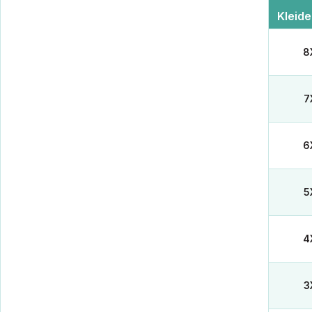
Kleid
8
7
6
5
4
3