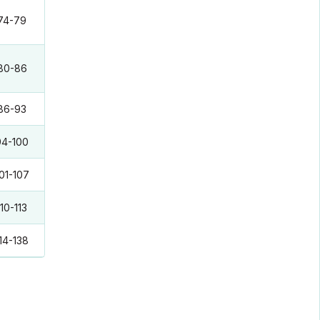
74-79
80-86
86-93
94-100
01-107
110-113
14-138