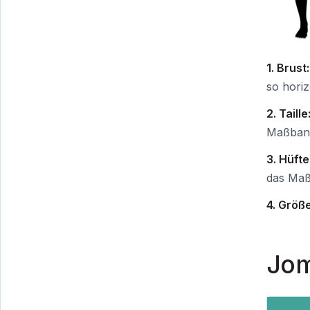
1. Brust:
so horiz
2. Taille
Maßband 
3. Hüfte
das Maßb
4. Größe
Jo