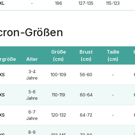
XL
-
196
127-135
115-123
ron-Größen
Größe
Brust
Taille
ergröße
Alter
(cm)
(cm)
(cm)
3-4
XS
100-109
56-60
-
Jahre
5-6
XS
110-119
60-64
-
Jahre
6-7
XS
120-132
64-72
-
Jahre
8-9