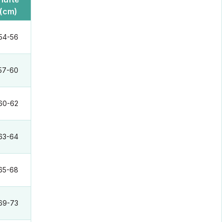
(cm)
54-56
57-60
60-62
63-64
65-68
69-73