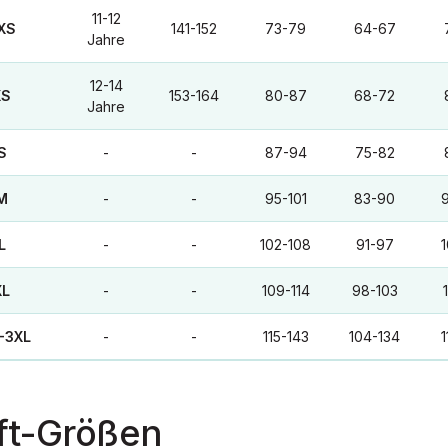
11-12
XS
141-152
73-79
64-67
Jahre
12-14
XS
153-164
80-87
68-72
Jahre
S
-
-
87-94
75-82
M
-
-
95-101
83-90
L
-
-
102-108
91-97
1
XL
-
-
109-114
98-103
-3XL
-
-
115-143
104-134
1
ft-Größen