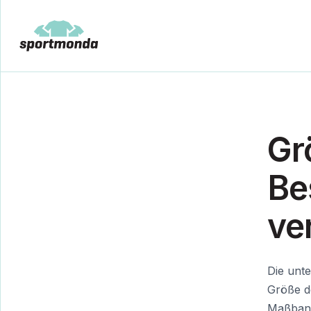
Gr
Be
ve
Die unt
Größe d
Maßband