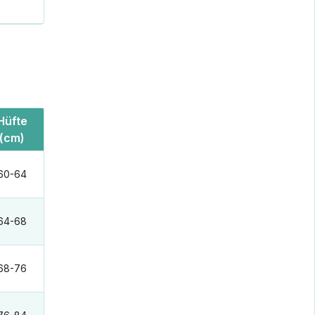
Hüfte
(cm)
60-64
64-68
68-76