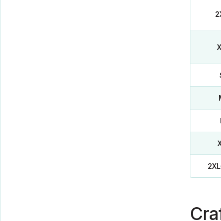
2
2XL
Cra