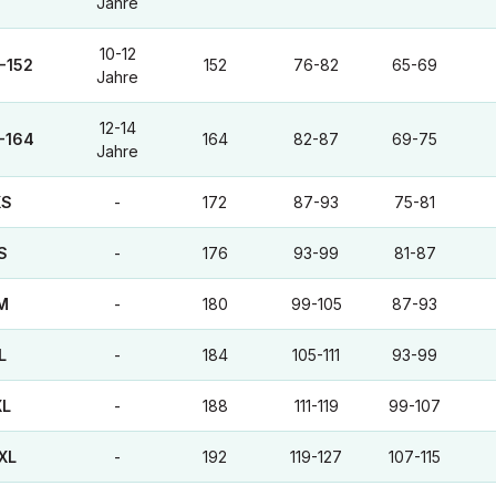
Jahre
10-12
-152
152
76-82
65-69
Jahre
12-14
-164
164
82-87
69-75
Jahre
XS
-
172
87-93
75-81
S
-
176
93-99
81-87
M
-
180
99-105
87-93
L
-
184
105-111
93-99
XL
-
188
111-119
99-107
XL
-
192
119-127
107-115