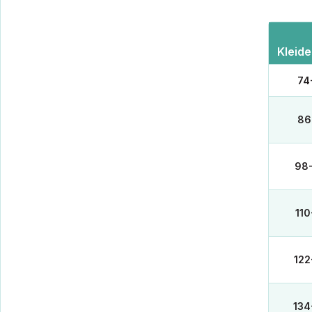
Kleid
74
86
98
110
122
134