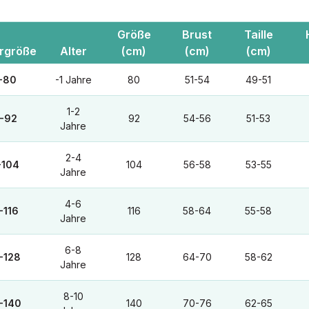
Größe
Brust
Taille
ergröße
Alter
(cm)
(cm)
(cm)
-80
-1 Jahre
80
51-54
49-51
1-2
-92
92
54-56
51-53
Jahre
2-4
-104
104
56-58
53-55
Jahre
4-6
-116
116
58-64
55-58
Jahre
6-8
-128
128
64-70
58-62
Jahre
8-10
-140
140
70-76
62-65