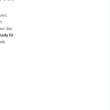
ben:
t
ass das
Body fit
als