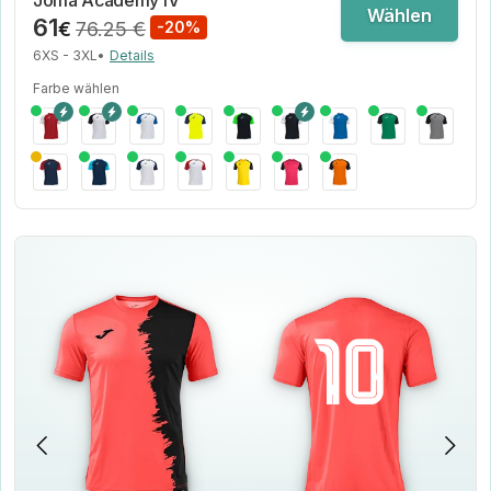
Joma Academy IV
Wählen
61
€
76.25 €
-20%
6XS - 3XL
•
Details
Farbe wählen