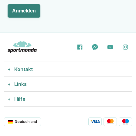
Anmelden
Kontakt
Links
info@sportmonda.de
Wir reagieren schnell
Hilfe
Fußball Trikotsatz
Engager 2-4, 2605
CVR: 43704443
Größentabelle
Fußballtrikots mit Beflockung
Deutschland
Allgemeine Geschäftsbedingungen