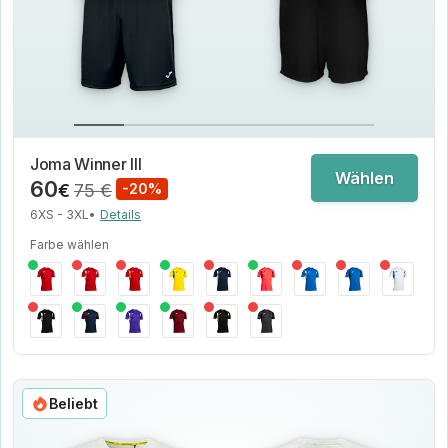
Joma Winner III
Wählen
60
€
75 €
-20%
6XS - 3XL
•
Details
Farbe wählen
Beliebt