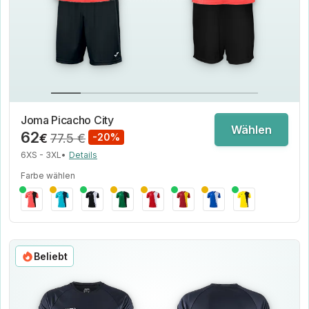
Joma Picacho City
Wählen
62
€
77.5 €
-20%
6XS - 3XL
•
Details
Farbe wählen
Beliebt